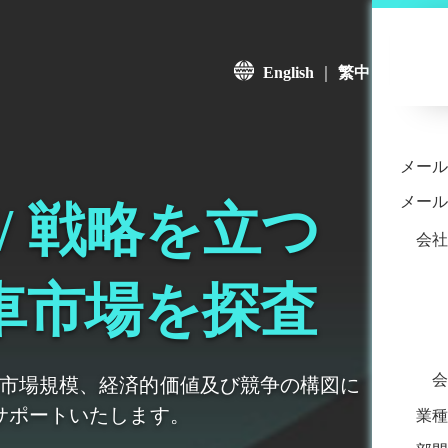
English
｜
繁中
メール
メール
/ 戦略を立つ
会社
車市場を探査
会
市場規模、経済的価値及び競争の構図に
サポートいたします。
業種