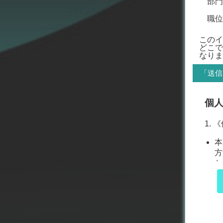
部門
職位
このイ
どこで
なりま
「送信