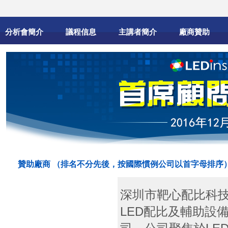
分析會簡介
議程信息
主講者簡介
廠商贊助
贊助廠商 （排名不分先後，按國際慣例公司以首字母排序
深圳市靶心配比科
LED配比及輔助設